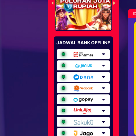
I
JADWAL BANK OFFLINE