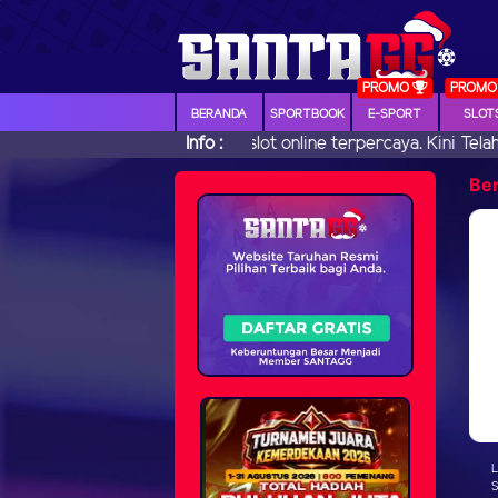
PROMO
PROM
BERANDA
SPORTBOOK
E-SPORT
SLOT
r slot online terpercaya. Kini Telah Hadir minigames terbaru G
Info :
Be
L
S