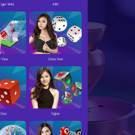
iger Wild
48D
r Dice
Sicbo Dice
 Dice
Oglok