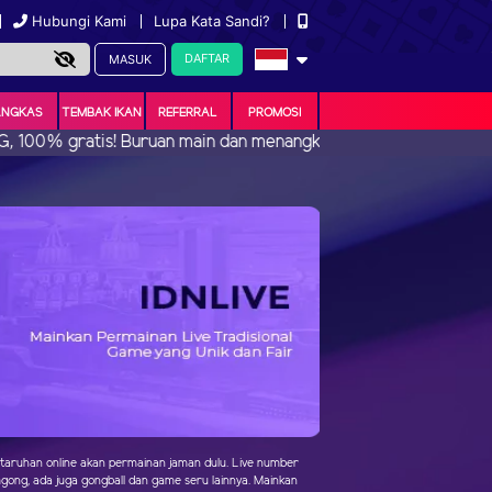
Hubungi Kami
Lupa Kata Sandi?
DAFTAR
ANGKAS
TEMBAK IKAN
REFERRAL
PROMOSI
an menangkan hadiahnya! | agen slot online gampang menang terl
aruhan online akan permainan jaman dulu. Live number
ong, ada juga gongball dan game seru lainnya. Mainkan