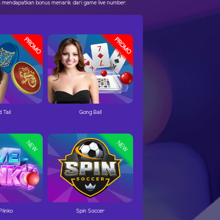
n mendapatkan bonus menarik dari game live number.
PROMO
PROMO
 Tail
Gong Ball
NEW
NEW
Plinko
Spin Soccer