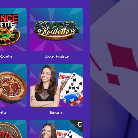
Roulette
Soccer Roulette
lette
Baccarat