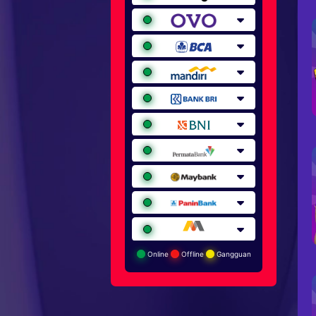
Online
Offline
Gangguan