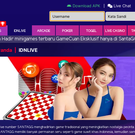
Download APK
Live Chat
O
S
IDNLIVE
ARCADE
POKER
TOGEL
LIVE CASINO
T
ameCuan Eksklusif hanya di SantaGG, 100% gratis! Buruan main d
randa
IDNLIVE
ive number SANTAGG menghadirkan game tradisional yang meningkatkan nostalgia pecinta t
ANTAGG memiliki banyak permainan seru seperti game suwit khas Indonesia, kemudian samg