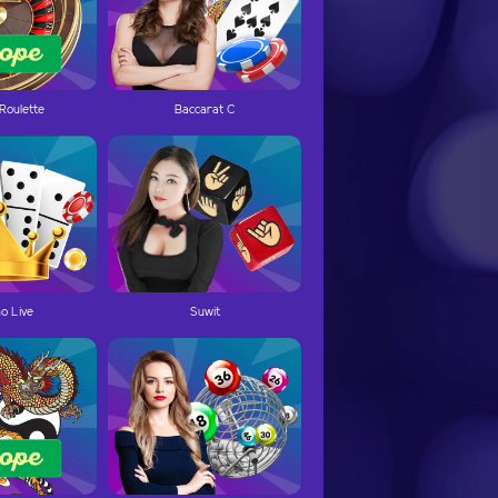
Roulette
Baccarat C
o Live
Suwit